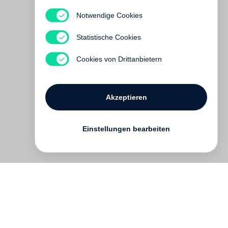
William Middleton
Notwendige Cookies
Paradise Now. Das
außergewöhnliche
Statistische Cookies
Leben des Karl
Lagerfeld
Cookies von Drittanbietern
€ 58.00
Akzeptieren
Einstellungen bearbeiten
Kontakt
English
FAQ