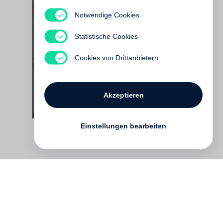
Notwendige Cookies
Yang Li, Antoine d’Agata
Too Much But Not Enough
Statistische Cookies
€ 150.00
Cookies von Drittanbietern
Akzeptieren
Einstellungen bearbeiten
Kontakt
English
FAQ