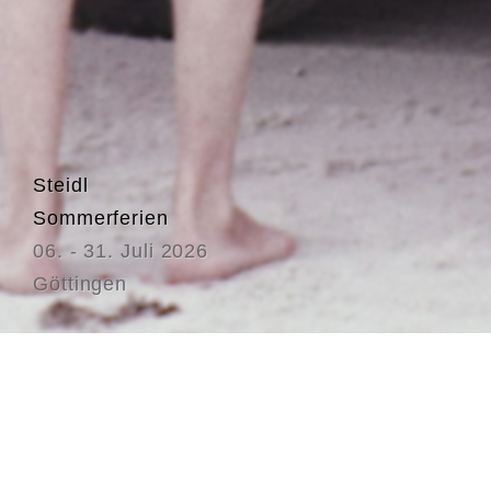
Steidl
Sommerferien
06. - 31. Juli 2026
Göttingen
Vo
We
we