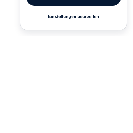
Einstellungen bearbeiten
Kontakt
English
FAQ
AGB
Nutzungsbedingungen
Datenschutz
Impressum
­
Presse
Vertrieb