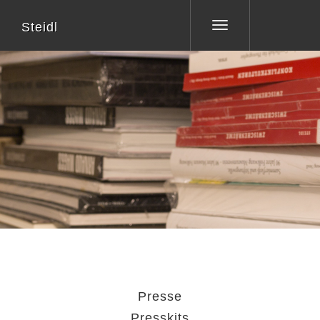
Steidl
Toggle
navigation
Presse
Presskits