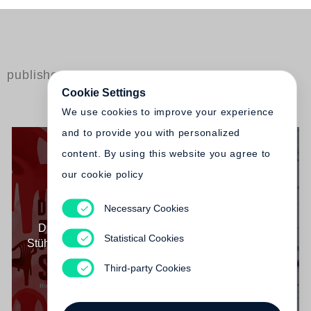
published by Steidl
Cookie Settings
We use cookies to improve your experience
and to provide you with personalized
content. By using this website you agree to
our cookie policy
Necessary Cookies
Edna O'Brien
Edna O'Brien
Die kleinen roten
Die kleinen roten
Statistical Cookies
Stühle (Steidl Pocket)
Stühle
€ 18.00
€ 24.00
Third-party Cookies