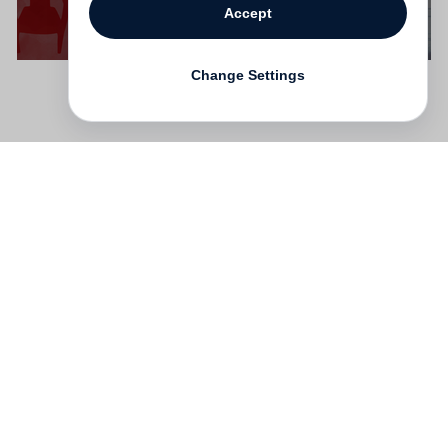
Accept
Change Settings
Contact
Deutsch
FAQ
GTC
Terms of use
Data Privacy
Legal notice
­
Press