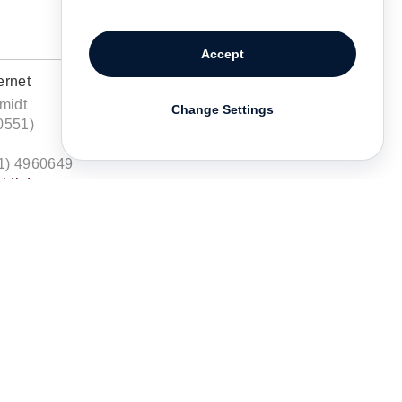
Accept
ernet
midt
Change Settings
0551)
1) 4960649
idl.de
ts
.de