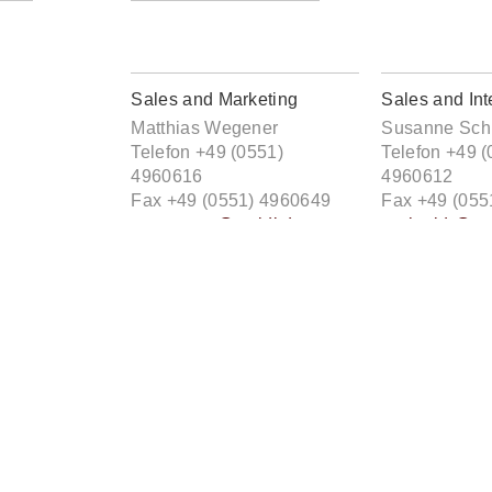
Sales and Marketing
Sales and Int
Matthias Wegener
Susanne Sch
Telefon +49 (0551)
Telefon +49 (
4960616
4960612
Fax +49 (0551) 4960649
Fax +49 (055
mwegener@steidl.de
sschmidt@ste
Public Relations and Press
Foreign Righ
Claudia Glenewinkel
Telefon +49 (0551)
4960650
Fax +49 (0551) 4960644
rights@steidl
cglenewinkel@steidl.de