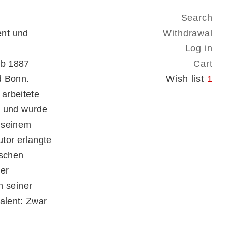
Search
ent und
Withdrawal
Log in
 Ab 1887
Cart
d Bonn.
Wish list
1
 arbeitete
te und wurde
 seinem
tor erlangte
ischen
der
in seiner
alent: Zwar