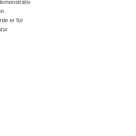
 demonstrativ
en
de er für
tur