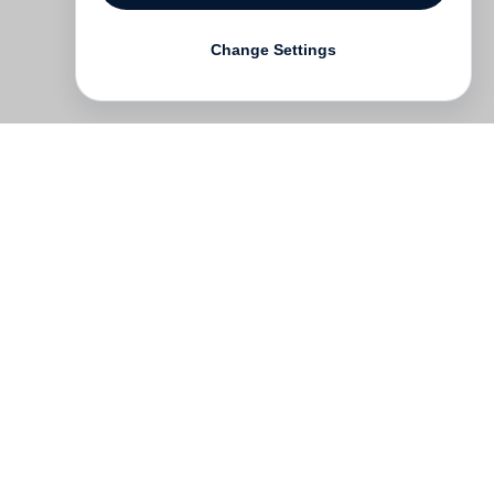
Change Settings
Contact
Deutsch
FAQ
GTC
Terms of use
Data Privacy
Legal notice
­
Press
Newsletter