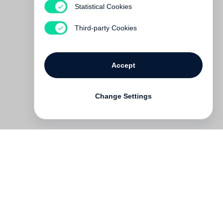
Statistical Cookies
Grass und die bildende
Kunst
Third-party Cookies
€ 28.00
Accept
Change Settings
Contact
Deutsch
FAQ
GTC
Terms of use