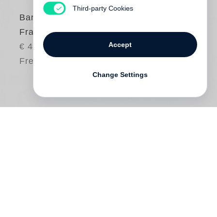
Third-party Cookies
Barbara Klemm
Frankfurt Bilder
Accept
€ 40.00
Free shipping
Change Settings
Seit Mitte der 1960er Jahre hat
Barbara
Klemm
das Leben in der Mainmetropole
beobachtet und fotografisch dokumentiert,
sie hat Geschichte geschrieben und
Geschichte festgehalten – auch wenn es
um bloße Zeitgenossenschaft oder ihr