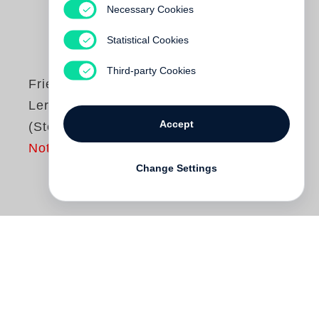
Necessary Cookies
Statistical Cookies
Third-party Cookies
Friedrich Nietzsche:
Lernt mich gut lesen
Accept
(Steidl Pocket)
Not yet published
Change Settings
Zwischen uns und Nietzsche steht die
Tradition der Editionen. Mit unserer
Trilogie »Lernt mich gut lesen« gehen wir