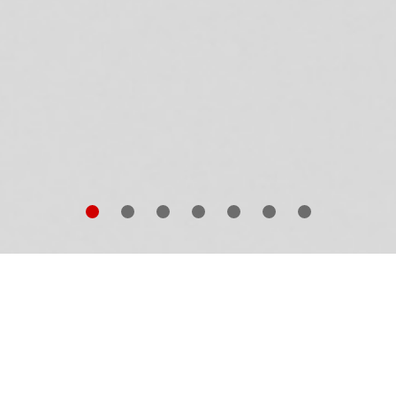
r Katalog zur Ausstellung
Gerhard Richter
. Die
itionen.
bietet einen Überblick über
Gerhard Richter
s
hr als fünf Jahrzehnte umfassendes künstlerisches