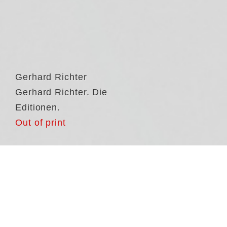
Gerhard Richter
Gerhard Richter. Die
Editionen.
Out of print
De
Ed
me