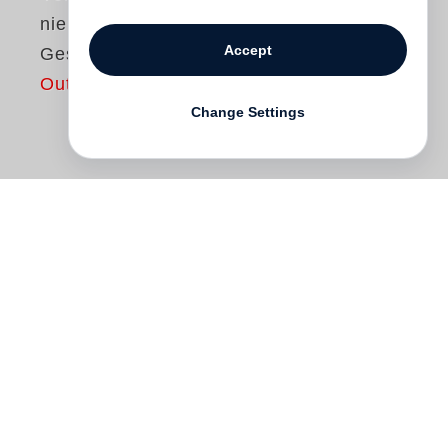
nie in ein wildes
Accept
Geschöpf
Out of print
Change Settings
Ein eher leichtes Mädchen namens Holly
Golightly sorgte 1961 in Amerika für
Kopfschütteln und Naserümpfen. Als
unverheiratete, selbstbewusste Frau, die
selbst entscheidet wie sie lebt und mit
wem sie schläft, brachte sie das
Rollenverständnis ihrer Zeit gehörig