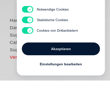
Notwendige Cookies
Statistische Cookies
Harry Callahan
,
Dawid
,
Hiroshi
Cookies von Drittanbietern
Sugimoto
Callahan, Dawid,
Akzeptieren
Sugimoto
Vergriffen
Einstellungen bearbeiten
Callahan,
Dawid
, Sugimoto
brings
together the work of
Harry Callahan
,