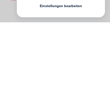
Einstellungen bearbeiten
This is the long-awaited second edition of
Justine Picardie
’s acclaimed illustrated
biography of Coco Chanel (1883–1971),
one of the twentieth century’s most
captivating personalities and a defining
figure in fashion history. Whoever attempts
to understand Chanel’s life is confronted
by countless myths, half-truths and
rumors. In this book Picardie discovers the
woman behind the legend, and tells