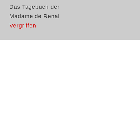
Das Tagebuch der
Madame de Renal
Vergriffen
In
Mo
ei
Sz
de
un
Ta
Di