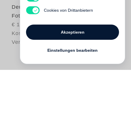
Deutschland im
Cookies von Drittanbietern
Fotobuch
€ 125.00
Akzeptieren
Kostenloser
Versand
Einstellungen bearbeiten
Welche Fotobücher haben auf besonders
überzeugende und charakteristische
Weise Einblick in »Deutschland«
gegeben?
Deutschland im Fotobuch
zeigt
sie: Bücher aus den letzten Tagen des