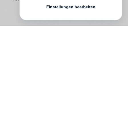
Einstellungen bearbeiten
Im wohlsituierten Zürcher Bürgertum
werden Jessy, Chloé und Clara von der
chinesischen Nanny Atscho großgezogen.
Atscho stammt vom Volk der Mosuo, bei
dem die Mütter das Sagen haben, die
Väter nicht der Rede wert sind und die
Schwestern immer zusammenbleiben.
Die Mutter der drei Töchter, die Ethnologin
Sylvia Hofmann, hatte das kleine
Matriarchat im chinesischen Himalaya