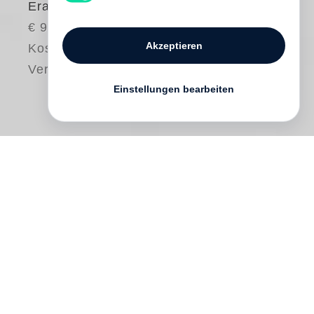
Erasure
€ 98.00
Akzeptieren
Kostenloser
Versand
Einstellungen bearbeiten
Short-listed for the Paris Photo-Aperture
Foundation Photobook Awards 2015!
The Erasure Trilogy
explores the anguish
caused by the loss of memory—by
forgetting, amnesia or suppression—and
the resulting human desire to preserve