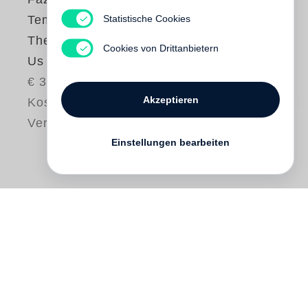
Statistische Cookies
Tempest Williams
The Moon is Behind
Cookies von Drittanbietern
Us
€ 35.00
Akzeptieren
Kostenloser
Versand
Einstellungen bearbeiten
An intimate personal correspondence
between two leading political artists at a
time of crisis.