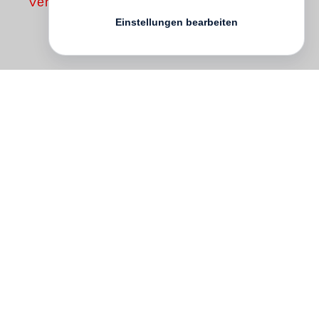
Vergriffen
Einstellungen bearbeiten
Kann man Vergänglichkeit und Zeit in
Bildern sichtbar machen?
Michael Ruetz
kann es: Seit den sechziger Jahren
beobachtet er Hunderte von Landschaften
und Cityscapes in Deutschland und
Europa. In Berlin verfolgt er die Wirkungen
der Zeit mit dem Wechsel des politischen
Systems und dem Umbruch der
Gesellschaft. Gebäude verschwinden und
entstehen, ganze Plätze werden