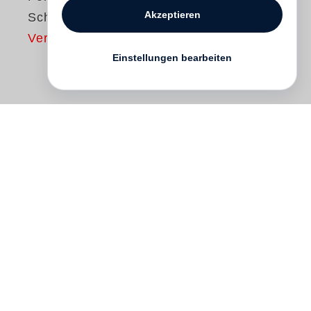
Akzeptieren
Schatten
Vergriffen
Einstellungen bearbeiten
Heinz Hajek-Halke
ist ein großer
Einzelgänger in Deutschland, sein
vielfältiges fotografisches Werk ist bislang
nahezu unerforscht. Es reicht von
experimentellen Aktfotografien,
Fotomontagen und Werbefotografien der
zwanziger und dreißiger Jahre über
Bildreportagen und biologische