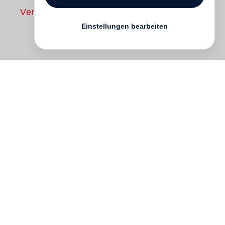
Vergriffen
Einstellungen bearbeiten
Sie war oft ihr eigenes Fotomodell, denn
sie stand immer zur Verfügung und
kostete nichts extra. In den dreißiger
Jahren arbeitete die Fotografin Elisabeth
Hase vor allem für Werbekunden und
Zeitschriften. Sie fand ihre Motive für
Titelseiten und Weihnachtskarten in der
Natur, auf der Straße und unter Kindern,
sie machte Puppen-Porträts und