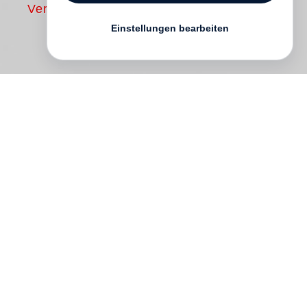
Vergriffen
Einstellungen bearbeiten
Seit Generationen hilft der deutsche
Weltmarktführer in der Prothetik, Ottobock,
Menschen dabei, ihre Mobilität
zurückzugewinnen. Anlässlich des 100.
Jubiläums von Ottobock präsentiert dieses
Buch Hans Georg Näders Vision zum
Thema menschliche Mobilität. Welche
Rolle spielen Digitalisierung, künstliche
Intelligenz, Cyborgs und Robotik für die