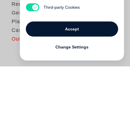
Renato Casaro
Third-party Cookies
Gemalter Film -
Plakate von Renato
Accept
Casaro
Out of print
Change Settings
Renato Casaro
darf als der »letzte große
Plakatmaler« bezeichnet werden. Seine
Filmplakate begleiteten mehr als drei
Jahrzehnte Kinogeschichte, sie sind
kongeniale Verdichtungen einer Unzahl