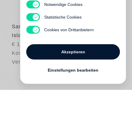
Notwendige Cookies
Statistische Cookies
Sarah Kirsch
Cookies von Drittanbietern
Islandhoch
€ 18.00
Akzeptieren
Kostenloser
Versand
Einstellungen bearbeiten
Vier Leute reisen nach Island und
begeben sich in die Welt der Trollbrote
und Bärlapp-Auen. Eine wundersame Welt