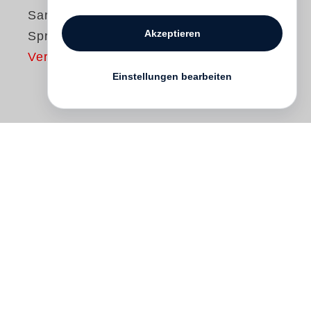
Sarah Kirsch
Akzeptieren
Spreu
Vergriffen
Einstellungen bearbeiten
Wenn gedroschenes Getreide in die Luft
geworfen wird, fallen Körner zu Boden,
und die Spreu verstiebt im Wind: Spreizen,
Hülsen und Grannen – so leicht wie Luft
und schnell verweht.
Spreu
nennt
Sarah
Kirsch
ihre Tagebuchnotizen, in denen sie
Erlebnisse während ihrer Lesereisen