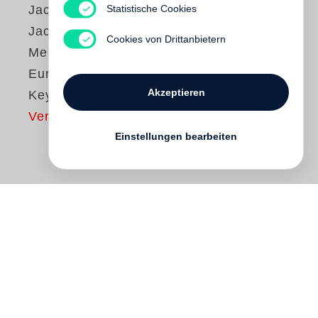
Statistische Cookies
Jacques Delors
Jacques Delors
Cookies von Drittanbietern
Mein Leben für
Europa Carl de
Akzeptieren
Keyzer EVROPA
Vergriffen
Einstellungen bearbeiten
Wohl kein anderer hat die friedliche
Einigung des Kontinents geprägt wie
Jacques Delors
. Er hat die Weichen
gestellt für das wirtschaftliche und