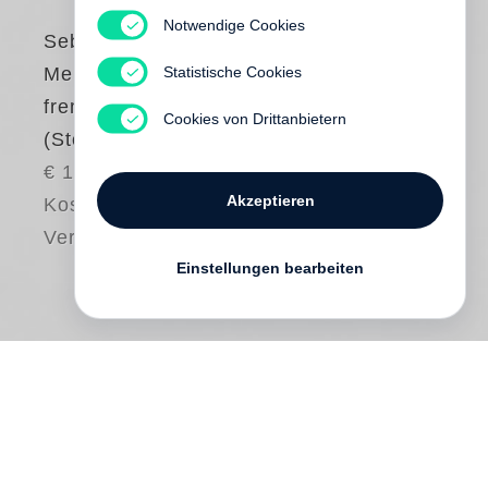
Notwendige Cookies
Sebastian Barry
Statistische Cookies
Mein fernes,
fremdes Land
Cookies von Drittanbietern
(Steidl Pocket)
€ 18.80
Akzeptieren
Kostenloser
Versand
Einstellungen bearbeiten
Wie klingt es, wenn einer
Neunundachtzigjährigen das Herz bricht?