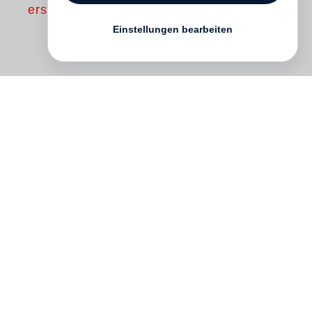
erschienen
Einstellungen bearbeiten
Fritz Langs
Metropolis
von 1927 ist
unbestritten der Prototyp aller Science-
Fiction-Filme. Ende 2010 tauchte auf einer
Berliner Auktion ein Konvolut von
Fotografien des Standfotografen
Horst von
Harbou
auf. Es stammte aus dem
Nachlass der Schauspielerin Brigitte Helm,
die als 17-Jährige in
Metropolis
die Rolle
der Maria gab.
Karl Lagerfeld
ersteigerte