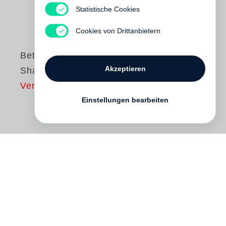
Statistische Cookies
Cookies von Drittanbietern
Bettina Rheims
Akzeptieren
Shanghai
Vergriffen
Einstellungen bearbeiten
Shanghai – Boomtown in einem
Riesenreich, Stadt voller Dynamik und
Eigensinn. Die Menschen in der
chinesischen Metropole wollen sich ihre