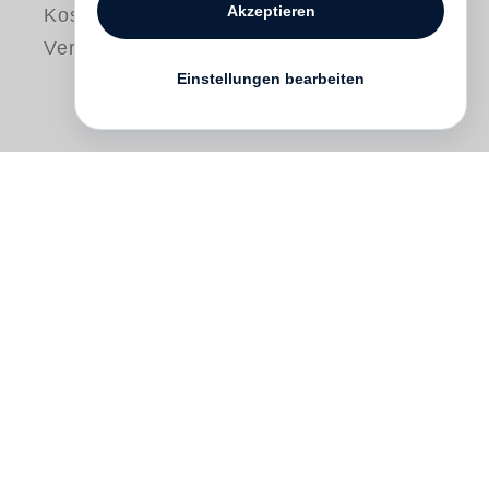
Akzeptieren
Kostenloser
Versand
Einstellungen bearbeiten
Gitarrist und Komponist
Anthony Wilson
sondiert die flüchtigen Momente des
Alltäglichen und begibt sich über das Jazz-
Idiom in seine persönliche Welt aus
Klängen und Bildern. Songs and
Photographs ist das Ergebnis seiner
täglichen Streifzüge mit Notizbuch und
35mm-Kamera. Zeilen über eine