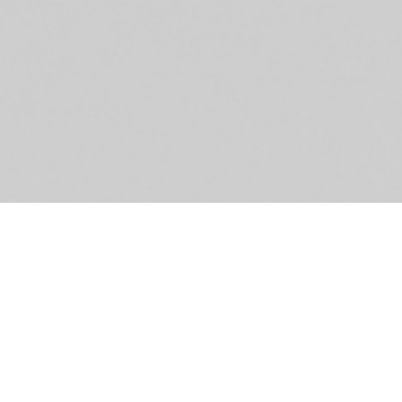
Er
be
Ha
Au
kü