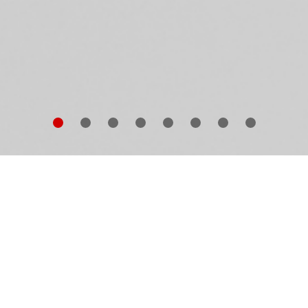
win Blumenfeld
gehörte zu den gefragtesten und
stbezahlten Modefotografen seiner Zeit. Vogue,
rper’s Bazaar, Cosmopolitan und Life waren seine
ftraggeber. Beeinflusst von den Surrealisten und der
nstlerischen Avantgarde unterwanderte er schon mit