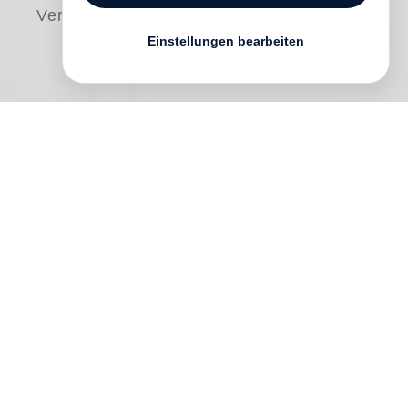
Versand
Einstellungen bearbeiten
"
June Leaf
’s extraordinary body of work—
one built over nearly seven decades—
belongs within a long tradition of visionary
figures, from William Blake and Francisco
Goya to James Ensor and Odilon Redon.
Like these innovative predecessors, and
fusing elements of both Expressionism
and Surrealism, Leaf creates
representational imagery with an intense