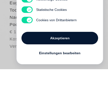
Eugene McCabe
Statistische Cookies
Tod und
Nachtigallen (Steidl
Cookies von Drittanbietern
Pocket)
€ 16.80
Akzeptieren
Kostenloser
Versand
Einstellungen bearbeiten
Eugene McCabe
s fesselnder Roman spielt
an einem einzigen Tag des Jahres 1883:
Billy Winters, protestantischer