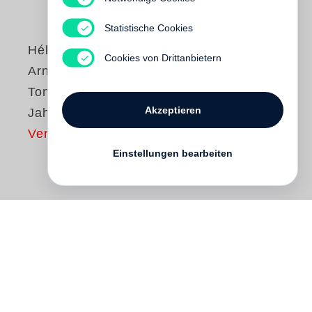
Statistische Cookies
Hélène Mercier
Cookies von Drittanbietern
Arnault
Ton für Ton, Jahr für
Akzeptieren
Jahr
Vergriffen
Einstellungen bearbeiten
Durch das Violinspiel ihrer Schwester
Madeleine kam die Musik in ihr Leben und
ließ sie nie mehr los. Schon im Alter von