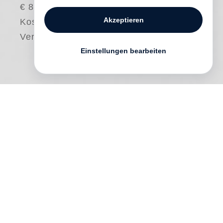
€ 80.00
Akzeptieren
Kostenloser
Versand
Einstellungen bearbeiten
Most collectors have their own unique
attractions and approaches to the objects
of their collecting. This volume features
the adventures of
Gloria Katz
and
Willard
Huyck
, two renowned filmmakers who
began collecting Japanese photography
more than a decade ago, and whose