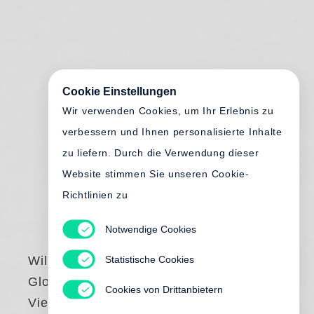
Cookie Einstellungen
Wir verwenden Cookies, um Ihr Erlebnis zu
verbessern und Ihnen personalisierte Inhalte
zu liefern. Durch die Verwendung dieser
Website stimmen Sie unseren Cookie-
Richtlinien zu
Notwendige Cookies
Statistische Cookies
Willard Huyck
,
Gloria Katz
Cookies von Drittanbietern
Views of Japan