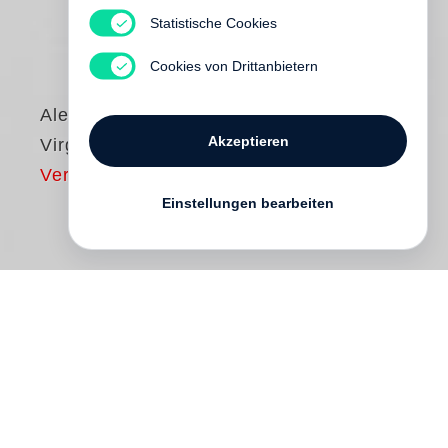
Statistische Cookies
Cookies von Drittanbietern
Alexandra Harris
Akzeptieren
Virginia Woolf
Vergriffen
Einstellungen bearbeiten
1907, im Alter von fünfundzwanzig Jahren
und als Schriftstellerin, die noch nichts
veröffentlicht hatte, musste sich Virginia
Stephen noch alles beweisen. Sie sah sich