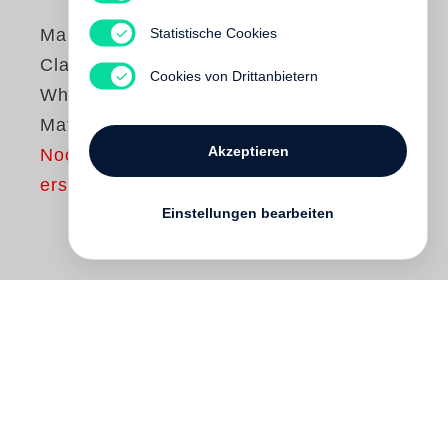
Statistische Cookies
Margaret Courtney-
Clarke
Cookies von Drittanbietern
When Tears Don’t
Matter
Akzeptieren
Noch nicht
erschienen
Einstellungen bearbeiten
Following
Cry Sadness into the Coming
Rain
(Steidl, 2017), which documents the
seared landscapes of the Namib Desert
and was shortlisted for the Deutscher