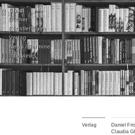
Steidl
Bücher
KünstlerInnen
Verlag
News / Termine
Interviews
Verlag
Daniel Fri
Claudia G