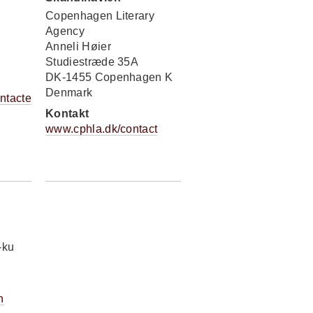
Copenhagen Literary
Agency
Anneli Høier
Studiestræde 35A
DK-1455 Copenhagen K
Denmark
ntacte
Kontakt
www.cphla.dk/contact
-ku
n