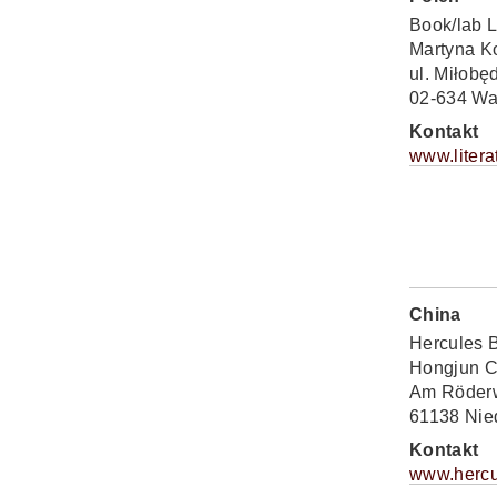
Book/lab L
Martyna K
ul. Miłobę
02-634 W
Kontakt
www.litera
China
Hercules 
Hongjun C
Am Röder
61138 Nie
Kontakt
www.hercu