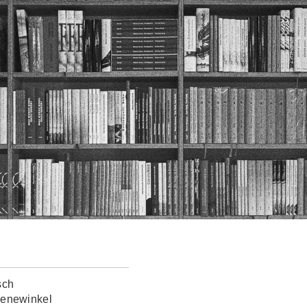
sch
lenewinkel