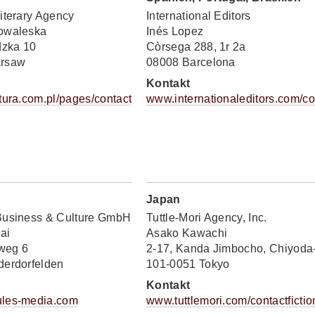
iterary Agency
International Editors
owaleska
Inés Lopez
dzka 10
Còrsega 288, 1r 2a
arsaw
08008 Barcelona
Kontakt
tura.com.pl/pages/contact
www.internationaleditors.com/co
Japan
Business & Culture GmbH
Tuttle-Mori Agency, Inc.
ai
Asako Kawachi
weg 6
2-17, Kanda Jimbocho, Chiyoda
derdorfelden
101-0051 Tokyo
Kontakt
les-media.com
www.tuttlemori.com/contactfictio