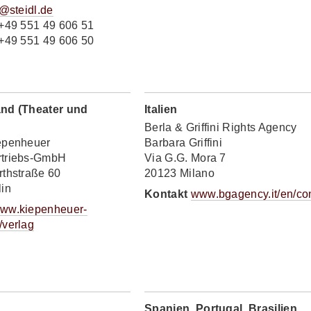
s@steidl.de
+49 551 49 606 51
+49 551 49 606 50
nd (Theater und
Italien
Berla & Griffini Rights Agency
epenheuer
Barbara Griffini
triebs-GmbH
Via G.G. Mora 7
rthstraße 60
20123 Milano
lin
Kontakt
www.bgagency.it/en/co
ww.kiepenheuer-
/verlag
Spanien, Portugal, Brasilien