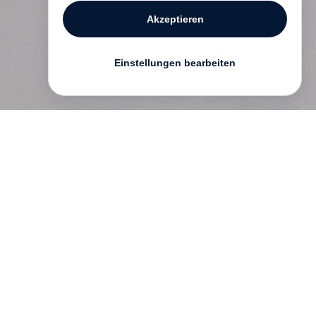
Akzeptieren
Einstellungen bearbeiten
A
B
C
D
E
G
H
I
J
K
L
N
O
R
S
T
W
Z
Alle
Künstler