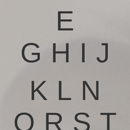
E
G
H
I
J
K
L
N
O
R
S
T