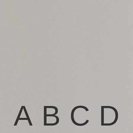
A
B
C
D