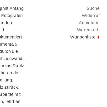
ginnt Anfang
Suche
 Fotografen
Widerruf
für den
Anmelden
ld
Warenkorb
okumentiert
Wunschliste
1
umenta 5.
durch die
uf Leinwand,
Markus Raetz
hrt an der
tellung.
iz zurück,
rbeitet mit
n, lehrt an