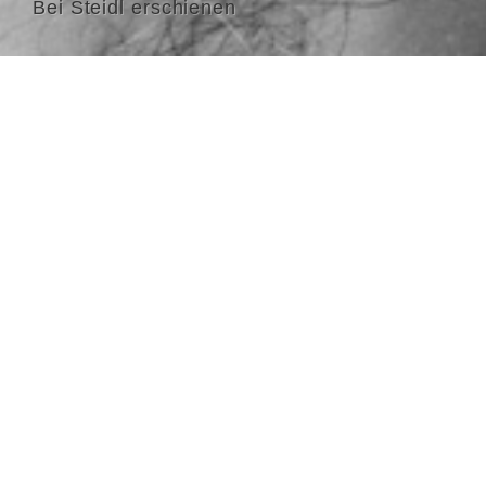
Bei Steidl erschienen
Ch
Pr
Li
er
Lu
R
Sc
He
(2