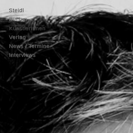
Steidl
Bücher
KünstlerInnen
Verlag
News / Termine
Interviews