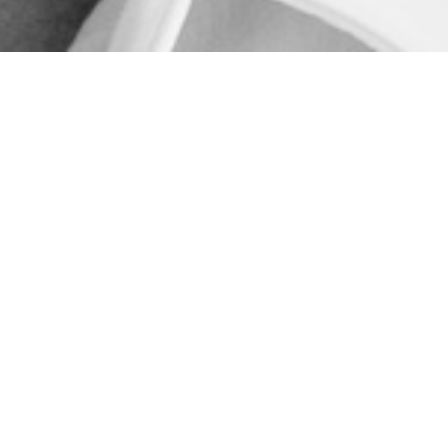
ristof Hamann, 1966 in Überlingen geboren, ist
ofessor für neuere deutsche Literaturwissenschaft un
teraturdidaktik in Köln. Für seinen Roman
Seegfrörne
hielt er den Debütpreis des Buddenbrookhauses in
̈beck. Von ihm sind im Steidl Verlag außerdem die
omane
Fester
(2003),
Usambara
(2007) und
Nur ein
hritt bis zu den Vögeln
(2012) erschienen, sowie (als
rausgeber mit Susanne Catrein)
Was Fußball macht
014).