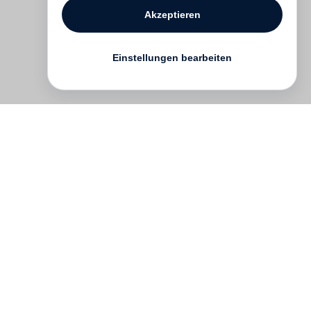
Akzeptieren
Einstellungen bearbeiten
Kontakt
English
FAQ
AGB
Nutzungsbedingungen
Datenschutz
Impressum
­
Presse