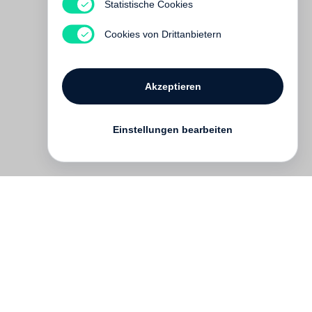
How to Make a Book with
Statistische Cookies
Steidl
Cookies von Drittanbietern
€ 15.00
Akzeptieren
Einstellungen bearbeiten
Kontakt
English
FAQ
AGB
Nutzungsbedingungen