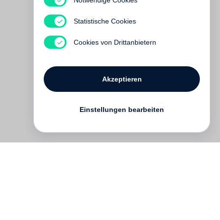
Harold Edgerton
Seeing the Unseen
Statistische Cookies
Vergriffen
Cookies von Drittanbietern
Akzeptieren
Einstellungen bearbeiten
Kontakt
English
FAQ
AGB