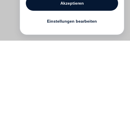
Akzeptieren
Einstellungen bearbeiten
Kontakt
English
FAQ
AGB
Nutzungsbedingungen
Datenschutz
Impressum
­
Presse