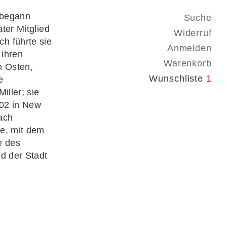
 begann
Suche
ter Mitglied
Widerruf
h führte sie
Anmelden
 ihren
Warenkorb
n Osten,
Wunschliste
1
e
iller; sie
002 in New
ach
de, mit dem
e des
ld der Stadt