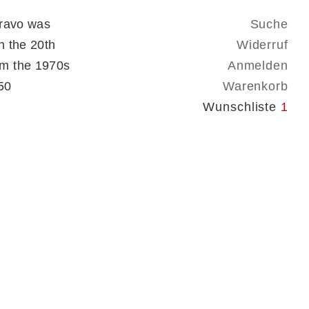
Bravo was
Suche
n the 20th
Widerruf
om the 1970s
Anmelden
50
Warenkorb
Wunschliste
1