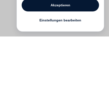
Akzeptieren
Einstellungen bearbeiten
Kontakt
English
FAQ
AGB
Nutzungsbedingungen
Datenschutz
Impressum
­
Presse